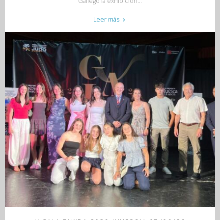
Gállego la exhibición...
"EXHIBICIÓN
Leer más
FINAL
DE
CURSO
JCZ
13/06/26"