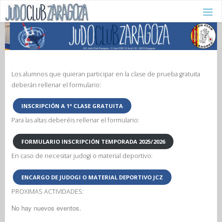
Saltar
al
contenido
Los alumnos que quieran participar en la clase de prueba gratuita
deberán rellenar el formulario:
INSCRIPCIÓN A 1ª CLASE GRATUITA
Para las altas deberéis rellenar el formulario:
FORMULARIO INSCRIPCIÓN TEMPORADA 2025/2026
En caso de necesitar judogi o material deportivo:
ENCARGO DE JUDOGI O MATERIAL DEPORTIVO JCZ
PROXIMAS ACTIVIDADES:
No hay nuevos eventos.