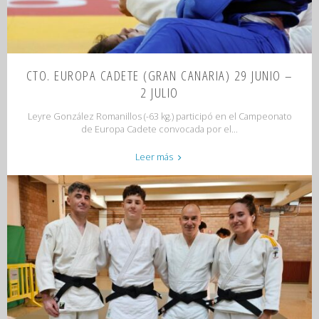
CTO. EUROPA CADETE (GRAN CANARIA) 29 JUNIO –
2 JULIO
Leyre González Romanillos (-63 kg.) participó en el Campeonato
de Europa Cadete convocada por el...
"CTO.
Leer más
EUROPA
CADETE
(GRAN
CANARIA)
29
junio
–
2
julio"