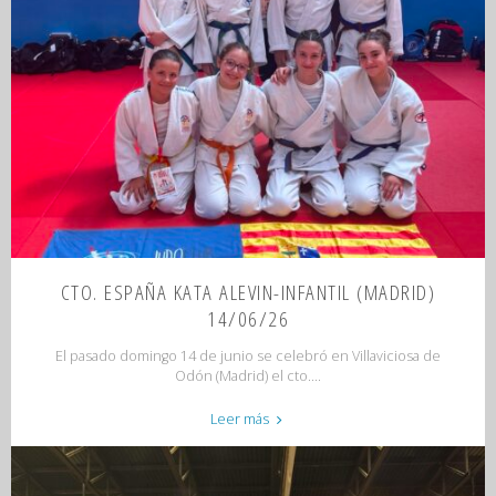
CTO. ESPAÑA KATA ALEVIN-INFANTIL (MADRID)
14/06/26
El pasado domingo 14 de junio se celebró en Villaviciosa de
Odón (Madrid) el cto....
"CTO.
Leer más
ESPAÑA
KATA
ALEVIN-