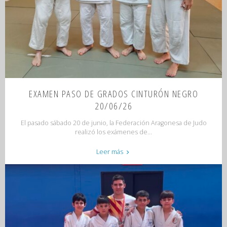
EXAMEN PASO DE GRADOS CINTURÓN NEGRO
20/06/26
El pasado sábado 20 de junio, la Federación Aragonesa de Judo
realizó los exámenes de...
"EXAMEN
Leer más
PASO
DE
GRADOS
CINTURÓN
NEGRO
20/06/26"