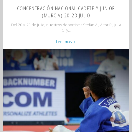
CONCENTRACIÓN NACIONAL CADETE Y JUNIOR
(MURCIA) 20-23 JULIO
Del 20 al 23 de julio, nuestros deportistas Stefan A., Aitor R., Julia
G. y...
"CONCENTRACIÓN
Leer más
NACIONAL
CADETE
Y
JUNIOR
(MURCIA)
20-
23
JULIO"