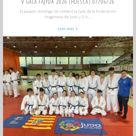
V GALA FAJYDA 2026 (HUESCA) 07/06/26
El pasado domingo se celebró la Gala de la Federación
Aragonesa de Judo y D.A....
"V
Leer más
GALA
FAJYDA
2026
(HUESCA)
07/06/26"