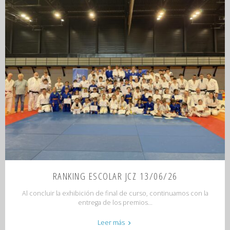
INFANTIL
(MADRID)
14/06/26"
RANKING ESCOLAR JCZ 13/06/26
Al concluir la exhibición de final de curso, continuamos con la
entrega de los premios...
"RANKING
Leer más