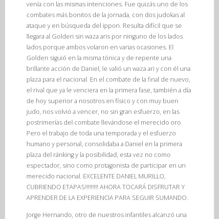
venía con las mismas intenciones. Fue quizás uno de los
combates más bonitos de la jornada, con dos judokas al
ataque y en búsqueda del ippon. Resulta difícil que se
llegara al Golden sin waza aris por ninguno de los lados
lados porque ambos volaron en varias ocasiones. El
Golden siguió en la misma tónica y de repente una
brillante acción de Daniel, le valió un waza ari y con él una
plaza para el nacional. En el combate de la final de nuevo,
el rival que ya le venciera en la primera fase, también a día
de hoy superior a nosotros en físico y con muy buen
judo, nos volvió a vencer, no sin gran esfuerzo, en las
postrimerías del combate llevándose el merecido oro.
Pero el trabajo de toda una temporada y el esfuerzo
humano y personal, consolidaba a Daniel en la primera
plaza del ránking y la posibilidad, esta vez no como
espectador, sino como protagonista de participar en un
merecido nacional. EXCELENTE DANIEL MURILLO,
CUBRIENDO ETAPAS!!!!!!!!! AHORA TOCARÁ DISFRUTAR Y
APRENDER DE LA EXPERIENCIA PARA SEGUIR SUMANDO.
Jorge Hernando, otro de nuestros infantiles alcanzó una