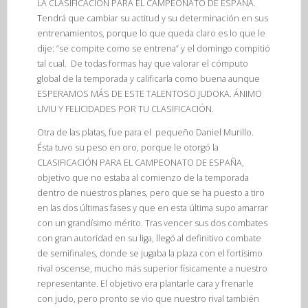
LA CLASIFICACIÓN PARA EL CAMPEONATO DE ESPAÑA.
Tendrá que cambiar su actitud y su determinación en sus
entrenamientos, porque lo que queda claro es lo que le
dije: “se compite como se entrena” y el domingo compitió
tal cual. De todas formas hay que valorar el cómputo
global de la temporada y calificarla como buena aunque
ESPERAMOS MÁS DE ESTE TALENTOSO JUDOKA. ÁNIMO
LIVIU Y FELICIDADES POR TU CLASIFICACIÓN.
Otra de las platas, fue para el pequeño Daniel Murillo.
Ésta tuvo su peso en oro, porque le otorgó la
CLASIFICACIÓN PARA EL CAMPEONATO DE ESPAÑA,
objetivo que no estaba al comienzo de la temporada
dentro de nuestros planes, pero que se ha puesto a tiro
en las dos últimas fases y que en esta última supo amarrar
con un grandísimo mérito. Tras vencer sus dos combates
con gran autoridad en su liga, llegó al definitivo combate
de semifinales, donde se jugaba la plaza con el fortísimo
rival oscense, mucho más superior físicamente a nuestro
representante. El objetivo era plantarle cara y frenarle
con judo, pero pronto se vio que nuestro rival también