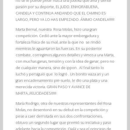
no se le puede pedir más a una judoka que ama y siente
pasión por su deporte, EL JUDO. ENHORABUENA,
CANDELA Y CONTINUA ANDANDO QUE EL CAMINO ES
LARGO, PERO YA LO HAS EMPEZADO. ÁNIMO CANDELA!!!!!!
Marta Bernal, nuestra Rosa Molas, hizo una gran
competición. Cedió ante la mayor embergadura y
fortaleza física de su rival, ante la que no se rindió
miemtras le aguantaron las fuerzas. En su posterior
combate, corregimos algunos detalles y vimos a una Marta,
con muchas ganas, tensión y con la idea de ganar, pero no
de cualquier manera, sino de ippon . Al final tanto lo
luchó y persiguió que lo logró . Un bonito waza ari y un
gran encadenamiento pie-suelo, le dio una plata y una
merecida victoria. GRAN PASO Y AVANCE DE
MARTA,.FELICIDADES!!!!!!
María Rodrigo, otra de nuestras representantes del Rosa
Molas, no desentonó en su debut en la competición y
pese a caer derrotada en sus dos confrontaciones,
obtuvo un segundo lugar que premió su iniciativa y paso
adelante hacia la competición. Ojalá y sea el principio de