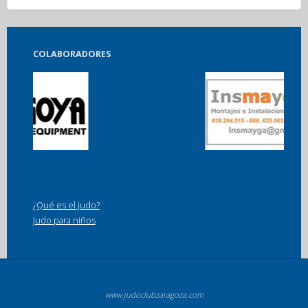
COLABORADORES
¿Qué es el judo?
Judo para niños
www.judoclubzaragoza.com