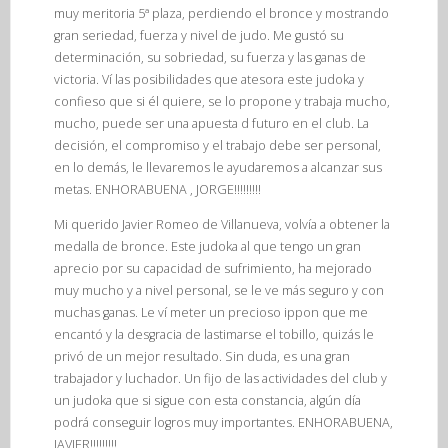
muy meritoria 5ª plaza, perdiendo el bronce y mostrando
gran seriedad, fuerza y nivel de judo. Me gustó su
determinación, su sobriedad, su fuerza y las ganas de
victoria. Ví las posibilidades que atesora este judoka y
confieso que si él quiere, se lo propone y trabaja mucho,
mucho, puede ser una apuesta d futuro en el club. La
decisión, el compromiso y el trabajo debe ser personal,
en lo demás, le llevaremos le ayudaremos a alcanzar sus
metas. ENHORABUENA , JORGE!!!!!!!!!
Mi querido Javier Romeo de Villanueva, volvía a obtener la
medalla de bronce. Este judoka al que tengo un gran
aprecio por su capacidad de sufrimiento, ha mejorado
muy mucho y a nivel personal, se le ve más seguro y con
muchas ganas. Le ví meter un precioso ippon que me
encantó y la desgracia de lastimarse el tobillo, quizás le
privó de un mejor resultado. Sin duda, es una gran
trabajador y luchador. Un fijo de las actividades del club y
un judoka que si sigue con esta constancia, algún día
podrá conseguir logros muy importantes. ENHORABUENA,
JAVIER!!!!!!!!!