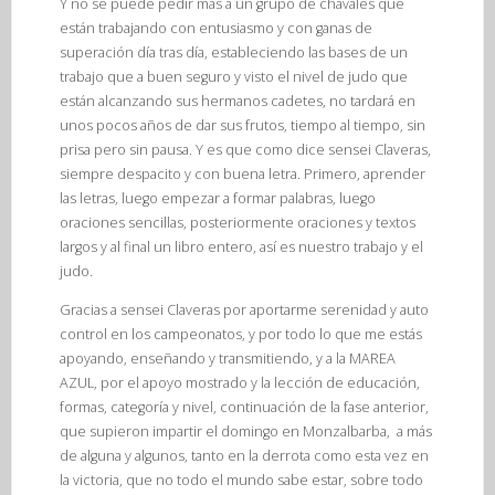
Y no se puede pedir más a un grupo de chavales que
están trabajando con entusiasmo y con ganas de
superación día tras día, estableciendo las bases de un
trabajo que a buen seguro y visto el nivel de judo que
están alcanzando sus hermanos cadetes, no tardará en
unos pocos años de dar sus frutos, tiempo al tiempo, sin
prisa pero sin pausa. Y es que como dice sensei Claveras,
siempre despacito y con buena letra. Primero, aprender
las letras, luego empezar a formar palabras, luego
oraciones sencillas, posteriormente oraciones y textos
largos y al final un libro entero, así es nuestro trabajo y el
judo.
Gracias a sensei Claveras por aportarme serenidad y auto
control en los campeonatos, y por todo lo que me estás
apoyando, enseñando y transmitiendo, y a la MAREA
AZUL, por el apoyo mostrado y la lección de educación,
formas, categoría y nivel, continuación de la fase anterior,
que supieron impartir el domingo en Monzalbarba, a más
de alguna y algunos, tanto en la derrota como esta vez en
la victoria, que no todo el mundo sabe estar, sobre todo