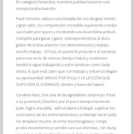
En categoría femenina, nuestras judokas tuvieron una
excepcional actuación.
Pauli Serrano, obtuvo una medalla de oro de gran mérito
y gran valor. Su competición, increíble superando a todas
sus rivales por ippon y mostrando una buenísima actitud.
Compitió para ganar y ganó, sobreponiéndose al duro
golpe de la fase anterior con determinación y trabajo,
mucho trabajo. Al final, un punto le priva de ir al nacional,
pero eso es lo de menos, tiempo habrá y ocasiones
tendrá si sigue trabajando y esforzándose como hasta
ahora, lo que está claro que con trabajo y esfuerzo llegará
su oportunidad. BRAVO POR PAULI Y LA LECCIÓN QUE
SUPO DAR EL DOMINGO, dentro y fuera del tatami.
Candela Alaez, fue una de las agradables sorpresas. Pese
a su juventud y bisoñez por el poco tiempo haciendo
judo, logró una plata, salió al tatami a trabajar, a aplicar los
conceptos de los entrenamientos y a intentar hacer judo.
Se desplazó mucho, le echó muchas ganas y coraje,
probó movimientos y vendió cara sus derrotas,. Sin duda,