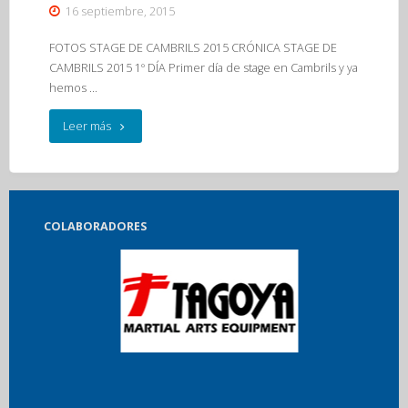
16 septiembre, 2015
FOTOS STAGE DE CAMBRILS 2015 CRÓNICA STAGE DE
CAMBRILS 2015 1º DÍA Primer día de stage en Cambrils y ya
hemos …
"Stage
Leer más
Cambrils
2015"
COLABORADORES