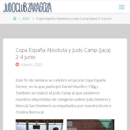
Saltar
al
contenido
Página
2023
Copa España Absoluta y Judo Camp (Jaca) 2-4 junio
de
Inicio
Copa España Absoluta y Judo Camp (Jaca)
2-4 junio
4 junio, 2023
Este fin de semana se celebró en Jaca la Copa España
Senior, en la que participó Daniel Murillo (-73kg.).
También se realizó el Judo Camp al que asistieron
nuestros deportistas de categoría cadete Julia Gimeno y
Mencía San Emeterio acompañados por nuestra técnico
Cristina Berrocal.