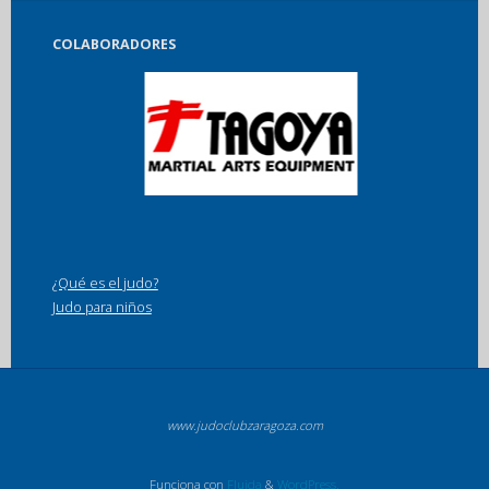
COLABORADORES
¿Qué es el judo?
Judo para niños
www.judoclubzaragoza.com
Funciona con
Fluida
&
WordPress.