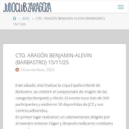
Saltar
al
contenido
Página
2025
CTO. ARAGÓN BENJAMIN-ALEVIN (BARBASTRO)
de
15/11/25
Inicio
CTO. ARAGÓN BENJAMIN-ALEVIN
(BARBASTRO) 15/11/25
16 noviembre, 2025
Este sábado, tras finalizar la copa España Infantil de
Barbastro, se celebró el campeonato de Aragón de las
categorías Benjamín y Alevín. El evento tuvo más de 300
participantes y asistieron 50 deportistas de JCZ y sus
centros adheridos.
En primer lugar realizaron un calentamiento dirigido por
el maestro Antonio Clager y después realizaron combates