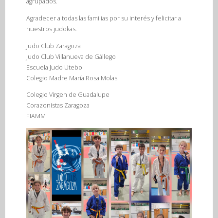
agrupados.
Agradecer a todas las familias por su interés y felicitar a
nuestros judokas.
Judo Club Zaragoza
Judo Club Villanueva de Gállego
Escuela Judo Utebo
Colegio Madre María Rosa Molas
Colegio Virgen de Guadalupe
Corazonistas Zaragoza
EIAMM