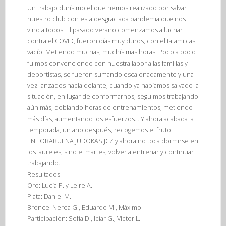
Un trabajo durísimo el que hemos realizado por salvar
nuestro club con esta desgraciada pandemia que nos
vino a todos. El pasado verano comenzamos a luchar
contra el COVID, fueron días muy duros, con el tatami casi
vacío. Metiendo muchas, muchísimas horas. Poco a poco
fuimos convenciendo con nuestra labor a las familias y
deportistas, se fueron sumando escalonadamente y una
vez lanzados hacia delante, cuando ya habíamos salvado la
situación, en lugar de conformarnos, seguimos trabajando
aún más, doblando horas de entrenamientos, metiendo
más días, aumentando los esfuerzos… Y ahora acabada la
temporada, un año después, recogemos el fruto.
ENHORABUENA JUDOKAS JCZ y ahora no toca dormirse en
los laureles, sino el martes, volver a entrenar y continuar
trabajando.
Resultados:
Oro: Lucía P. y Leire A.
Plata: Daniel M.
Bronce: Nerea G., Eduardo M., Máximo
Participación: Sofía D., Icíar G., Victor L.