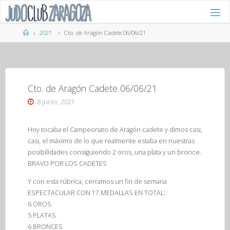
Saltar
al
contenido
Página
2021
Cto. de Aragón Cadete 06/06/21
de
Inicio
Cto. de Aragón Cadete 06/06/21
8 junio, 2021
Hoy tocaba el Campeonato de Aragón cadete y dimos casi,
casi, el máximo de lo que realmente estaba en nuestras
posibilidades consiguiendo 2 oros, una plata y un bronce.
BRAVO POR LOS CADETES
Y con esta rúbrica, cerramos un fin de semana
ESPECTACULAR CON 17 MEDALLAS EN TOTAL:
6 OROS
5 PLATAS
6 BRONCES