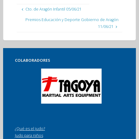
Cto. de Aragón Infantil 05/06/21
Premios Educación y Deporte Gobierno de Aragón
11/06/21
COLABORADORES
¿Qué es el judo?
Judo para niños