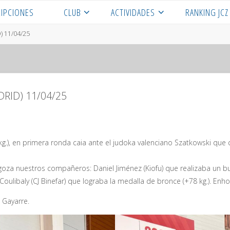
RIPCIONES
CLUB
ACTIVIDADES
RANKING JCZ
 11/04/25
RID) 11/04/25
kg.), en primera ronda caia ante el judoka valenciano Szatkowski qu
goza nuestros compañeros: Daniel Jiménez (Kiofu) que realizaba un 
oulibaly (CJ Binefar) que lograba la medalla de bronce (+78 kg.). Enh
 Gayarre.