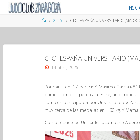
Saltar
INSC
al
contenido
Página
2025
CTO. ESPAÑA UNIVERSITARIO (MADRID)
de
Inicio
CTO. ESPAÑA UNIVERSITARIO (MAD
14 abril, 2025
Por parte de JCZ participó Maximo Garcia (-81 
primer combate pero caía en segunda ronda.
También participaron por Universidad de Zara
muy cerca de las medallas en – 60 kg. Y Mama C
Como técnico de Unizar les acompaño Alberto