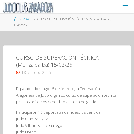
Saltar
al
contenido
Página
2026
CURSO DE SUPERACIÓN TÉCNICA (Monzalbarba)
de
15/02/26
Inicio
CURSO DE SUPERACIÓN TÉCNICA
(Monzalbarba) 15/02/26
18 febrero, 2026
El pasado domingo 15 de febrero, la Federación
Aragonesa de Judo organizó curso de superación técnica
para los próximos candidatos al paso de grados.
Participaron 16 deportistas de nuestros centros:
Judo Club Zaragoza
Judo Villanueva de Gállego
Judo Utebo