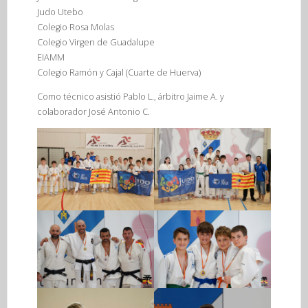
Judo Utebo
Colegio Rosa Molas
Colegio Virgen de Guadalupe
EIAMM
Colegio Ramón y Cajal (Cuarte de Huerva)
Como técnico asistió Pablo L., árbitro Jaime A. y
colaborador José Antonio C.