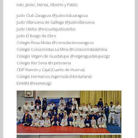
Iván, Javier, Nerea, Alberto y Pablo.
Judo Club Zaragoza @judoclubzaragoza
Judo Villanueva de Gállego @judovillanueva
Judo Utebo @escuelajudoutebo
Judo El Burgo de Ebro
Colegio Rosa Molas @consolacionzaragoza
Colegio Corazonistas La Mina @corazonistaslamina
Colegio Virgen de Guadalupe @virgenguadalupezgz
Colegio Rio Sena @cpiriosena
CEIP Ramón y Cajal (Cuarte de Huerva)
Colegio Hermanos Argensola (Montañana)
EIAMM @eiammzgz