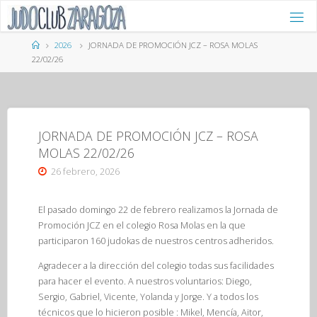
Saltar
al
contenido
Página
2026
JORNADA DE PROMOCIÓN JCZ – ROSA MOLAS
de
22/02/26
Inicio
JORNADA DE PROMOCIÓN JCZ – ROSA
MOLAS 22/02/26
26 febrero, 2026
El pasado domingo 22 de febrero realizamos la Jornada de
Promoción JCZ en el colegio Rosa Molas en la que
participaron 160 judokas de nuestros centros adheridos.
Agradecer a la dirección del colegio todas sus facilidades
para hacer el evento. A nuestros voluntarios: Diego,
Sergio, Gabriel, Vicente, Yolanda y Jorge. Y a todos los
técnicos que lo hicieron posible : Mikel, Mencía, Aitor,