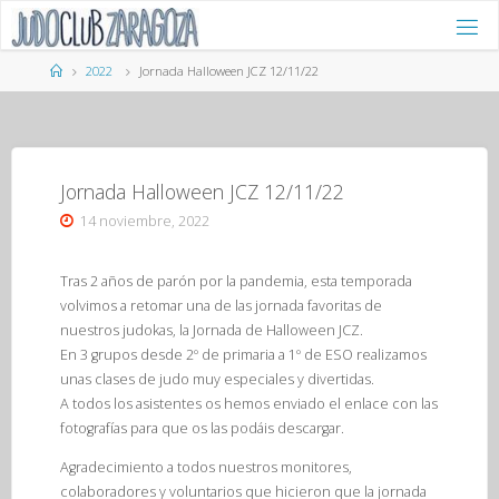
Saltar
al
contenido
Página
2022
Jornada Halloween JCZ 12/11/22
de
Inicio
Jornada Halloween JCZ 12/11/22
14 noviembre, 2022
Tras 2 años de parón por la pandemia, esta temporada
volvimos a retomar una de las jornada favoritas de
nuestros judokas, la Jornada de Halloween JCZ.
En 3 grupos desde 2º de primaria a 1º de ESO realizamos
unas clases de judo muy especiales y divertidas.
A todos los asistentes os hemos enviado el enlace con las
fotografías para que os las podáis descargar.
Agradecimiento a todos nuestros monitores,
colaboradores y voluntarios que hicieron que la jornada