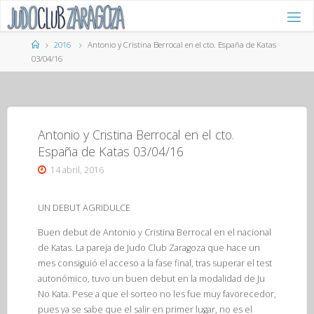
Saltar
al
contenido
Página
2016
Antonio y Cristina Berrocal en el cto. España de Katas
de
03/04/16
Inicio
Antonio y Cristina Berrocal en el cto.
España de Katas 03/04/16
14 abril, 2016
UN DEBUT AGRIDULCE
Buen debut de Antonio y Cristina Berrocal en el nacional
de Katas. La pareja de Judo Club Zaragoza que hace un
mes consiguió el acceso a la fase final, tras superar el test
autonómico, tuvo un buen debut en la modalidad de Ju
No Kata. Pese a que el sorteo no les fue muy favorecedor,
pues ya se sabe que el salir en primer lugar, no es el