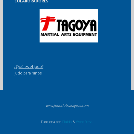
COLABORADORES
¿Qué es el judo?
Judo para niños
www.judoclubzaragoza.com
Funciona con
Fluida
&
WordPress.