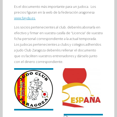
Es el documento más importante para un judoca. Los
precios figuran en la web de la federación aragonesa
www.fajyda.es
Los socios pertenecientes al club. deberéis abonarla en
efectivo y firmar en vuestra casilla de “Licencia” de vuestra
ficha personal correspondiente a la actual temporada.
Los judocas pertenecientes a clubs y colegios adheridos
a Judo Club Zaragoza deberéis rellenar el documento
que os faciliten vuestros entrenadores y dárselo junto
con el dinero correspondiente.