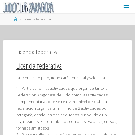
Saltar
al
contenido
Página
Licencia federativa
de
Inicio
Licencia federativa
Licencia federativa
La licencia de Judo,
tiene carácter anual
y vale para:
1.-
Participar en las actividades
que organice tanto la
Federación Aragonesa de Judo como las actividades
complementarias que se realizan a nivel de club. La
federación organiza un mínimo de 2 actividades por
categoría, desde los más pequeños. A nivel de club
organizamos entrenamientos con otras escuelas, cursos,
torneos amistosos…
2.-
Para dar validez a los exámenes de paso de grados de