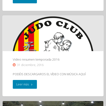
de
Navidad
JCZ
23/12/16"
Video resumen temporada 2016
31 diciembre, 2016
PODÉIS DESCARGAROS EL VÍDEO CON MÚSICA AQUÍ
"Video
Leer más
resumen
temporada