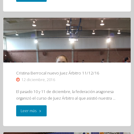
Hnos.
Gayarre
campeones
Super
Copa
Kata
Cristina Berrocal nuevo Juez Árbitro 11/12/16
17/12/16"
12 diciembre, 2016
El pasado 10 y 11 de diciembre, la federación aragonesa
organizó el curso de Juez Árbitro al que asistió nuestra …
"Cristina
Leer más
Berrocal
nuevo