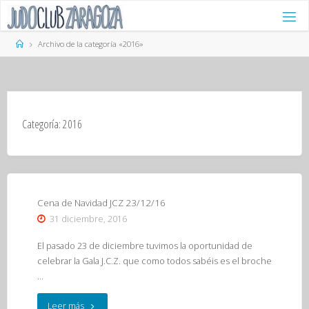
Saltar
al
contenido
Página
Archivo de la categoría «2016»
de
Inicio
Categoría:
2016
Cena de Navidad JCZ 23/12/16
31 diciembre, 2016
El pasado 23 de diciembre tuvimos la oportunidad de
celebrar la Gala J.C.Z. que como todos sabéis es el broche
…
"Cena
Leer más