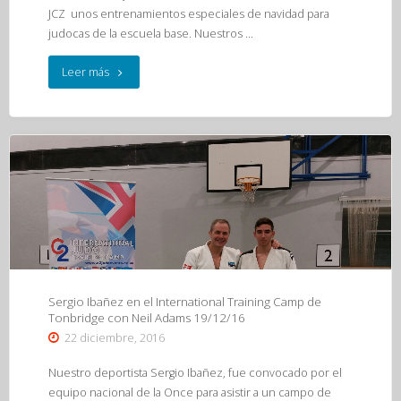
JCZ unos entrenamientos especiales de navidad para
judocas de la escuela base. Nuestros …
"Jornada
Leer más
de
padres
JCZ"
Sergio Ibañez en el International Training Camp de
Tonbridge con Neil Adams 19/12/16
22 diciembre, 2016
Nuestro deportista Sergio Ibañez, fue convocado por el
equipo nacional de la Once para asistir a un campo de