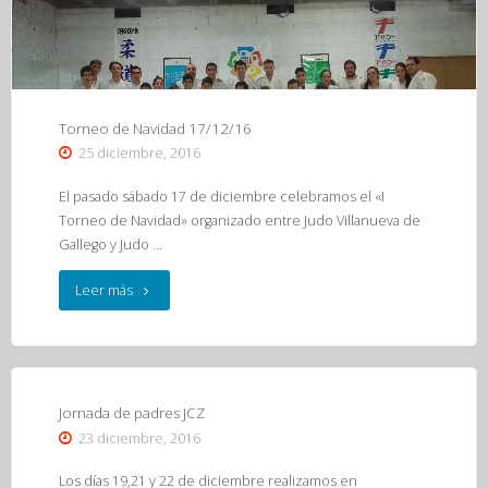
la
selección
aragonesa
Torneo de Navidad 17/12/16
en
25 diciembre, 2016
Madrid
El pasado sábado 17 de diciembre celebramos el «I
29/12/16"
Torneo de Navidad» organizado entre Judo Villanueva de
Gallego y Judo …
"Torneo
Leer más
de
Navidad
17/12/16"
Jornada de padres JCZ
23 diciembre, 2016
Los días 19,21 y 22 de diciembre realizamos en