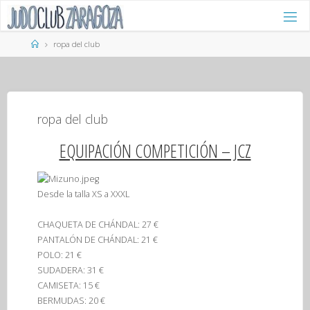
Saltar
al
contenido
Página
ropa del club
de
Inicio
ropa del club
EQUIPACIÓN COMPETICIÓN – JCZ
Desde la talla XS a XXXL
CHAQUETA DE CHÁNDAL
: 27 €
PANTALÓN DE CHÁNDAL
: 21 €
POLO
: 21 €
SUDADERA
: 31 €
CAMISETA
: 15 €
BERMUDAS
: 20 €