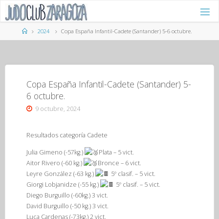
Saltar
al
contenido
Página
2024
Copa España Infantil-Cadete (Santander) 5-6 octubre.
de
Inicio
Copa España Infantil-Cadete (Santander) 5-
6 octubre.
9 octubre, 2024
Resultados categoría Cadete
Julia Gimeno (-57kg.)
Plata – 5 vict.
Aitor Rivero (-60 kg.)
Bronce – 6 vict.
Leyre González (-63 kg.)
5º clasif. – 5 vict.
Giorgi Lobjanidze (-55 kg.)
5º clasif. – 5 vict.
Diego Burguillo (-60kg.) 3 vict.
David Burguillo (-50 kg.) 3 vict.
Luca Cardenas (-73kg.) 2 vict.