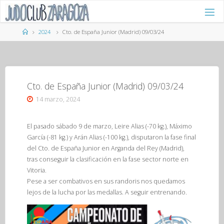
Saltar
al
contenido
Página
2024
Cto. de España Junior (Madrid) 09/03/24
de
Inicio
Cto. de España Junior (Madrid) 09/03/24
14 marzo, 2024
El pasado sábado 9 de marzo, Leire Alias (-70 kg.), Máximo
García (-81 kg.) y Arán Alias (-100 kg.), disputaron la fase final
del Cto. de España Junior en Arganda del Rey (Madrid),
tras conseguir la clasificación en la fase sector norte en
Vitoria.
Pese a ser combativos en sus randoris nos quedamos
lejos de la lucha por las medallas. A seguir entrenando.