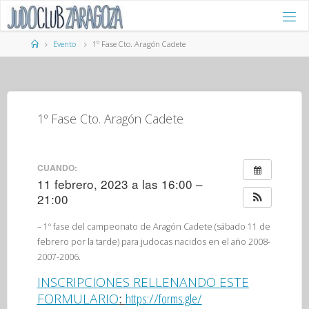
Saltar
al
contenido
Página
Evento
1º Fase Cto. Aragón Cadete
de
Inicio
1º Fase Cto. Aragón Cadete
CUANDO:
11 febrero, 2023 a las 16:00 –
21:00
– 1º fase del campeonato de Arag
ón
Cadete
(sábado 11 de
febrero por la tarde) para judocas nacidos en el año 2008-
2007-2006.
INSCRIPCIONES RELLENANDO ESTE
FORMULARIO
https://forms.gle/
: