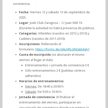
convivencia.
Fecha:
Viernes 12 y sábado 13 de septiembre de
2025.
Lugar:
Judo Club Zaragoza – C/ Juan XXIII 19.
(Durante la actividad no habrá presencia de público).
Categorías:
Infantiles (nacidos en 2012 y 2013) y
Cadetes (nacidos de 2011-2010).
Inscripciones
: Rellenando el
formulario:
https://forms.gle/d4uVRLctNXabt4gA7
Cuota de inscripción
(se abonarán el mismo
viernes al llegar al club):
Entrenamientos + jornada de convivencia 5 €
Sólo entrenamientos 2 € (Judokas centros
adheridos)
Horarios de entrenamientos
:
Viernes
: De 18:40 a 20:00 h.
Sábado
: De 9:30 a 10:30 h.
Jornada de convivencia
: Al finalizar el
entrenamiento del viernes, participaran en
una jornada de convivencia donde pasaremos la