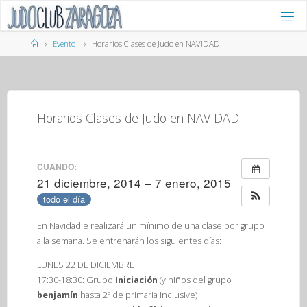
Saltar
al
contenido
Página
Evento
Horarios Clases de Judo en NAVIDAD
de
Inicio
Horarios Clases de Judo en NAVIDAD
CUANDO:
21 diciembre, 2014 – 7 enero, 2015
todo el día
En Navidad e realizará un mínimo de una clase por grupo
a la semana. Se entrenarán los siguientes días:
LUNES 22 DE DICIEMBRE
17:30-18:30: Grupo
Iniciación
(y niños del grupo
benjamín
hasta 2º de primaria inclusive
)