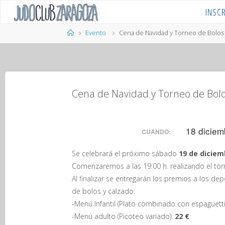
Saltar
INSC
al
contenido
Página
Evento
Cena de Navidad y Torneo de Bolos
de
Inicio
Cena de Navidad y Torneo de Bol
18 diciem
CUANDO:
Se celebrará el próximo sábado
19 de diciem
Comenzaremos a las 19:00 h. realizando el tor
Al finalizar se entregarán los premios a los d
de bolos y calzado:
-Menú Infantil (Plato combinado con espaguett
-Menú adulto (Picoteo variado):
22 €