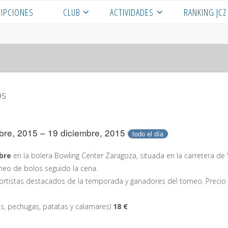
RIPCIONES
CLUB
ACTIVIDADES
RANKING JCZ
os
bre, 2015 – 19 diciembre, 2015
todo el día
bre
en la bolera Bowling Center Zaragoza, situada en la carretera de 
neo de bolos seguido la cena.
eportistas destacados de la temporada y ganadores del torneo. Precio
is, pechugas, patatas y calamares)
18 €