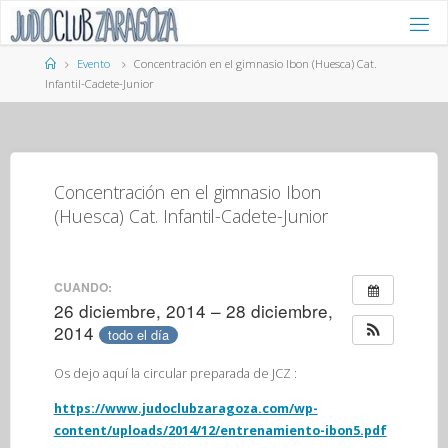
Saltar
al
contenido
Página
Evento
Concentración en el gimnasio Ibon (Huesca) Cat.
de
Infantil-Cadete-Junior
Inicio
Concentración en el gimnasio Ibon
(Huesca) Cat. Infantil-Cadete-Junior
CUANDO:
26 diciembre, 2014 – 28 diciembre,
2014
todo el día
Os dejo aquí la circular preparada de JCZ :
https://www.judoclubzaragoza.com/wp-
content/uploads/2014/12/entrenamiento-ibon5.pdf