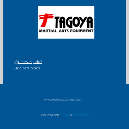
¿Qué es el judo?
Judo para niños
www.judoclubzaragoza.com
Funciona con
Fluida
&
WordPress.