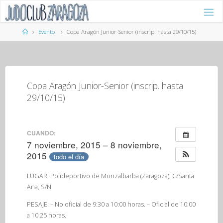
Saltar
al
contenido
Página
Evento
Copa Aragón Junior-Senior (inscrip. hasta 29/10/15)
de
Inicio
Copa Aragón Junior-Senior (inscrip. hasta
29/10/15)
CUANDO:
7 noviembre, 2015 – 8 noviembre,
2015
todo el día
LUGAR: Polideportivo de Monzalbarba (Zaragoza), C/Santa
Ana, S/N
PESAJE: – No oficial de 9:30 a 10:00 horas. – Oficial de 10:00
a 10:25 horas.