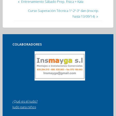
Entrenamiento Sábado Prep. Fisica + Kata
Curso Superación Técnica 1º-2º-3º dan (inscrip.
hasta 13/09/14)
COLABORADORES
¿Qué es el judo?
Judo para niños