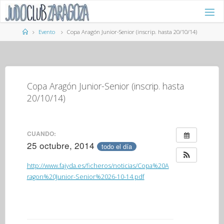
Saltar
al
contenido
Página
Evento
Copa Aragón Junior-Senior (inscrip. hasta 20/10/14)
de
Inicio
Copa Aragón Junior-Senior (inscrip. hasta
20/10/14)
CUANDO:
25 octubre, 2014
todo el día
http://www.fajyda.es/ficheros/noticias/Copa%20A
ragon%20Junior-Senior%2026-10-14.pdf