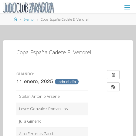
Saltar
al
contenido
Página
Evento
Copa España Cadete El Vendrell
de
Inicio
Copa España Cadete El Vendrell
CUANDO:
11 enero, 2025
todo el día
Stefan Antonio Arsene
Leyre González Romanillos
Julia Gimeno
Alba Ferreras García