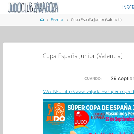
Saltar
INSC
al
contenido
Página
Evento
Copa España Junior (Valencia)
de
Inicio
Copa España Junior (Valencia)
29 septie
CUANDO:
MAS INFO: http://www.fvaljudo.es/super-copa-