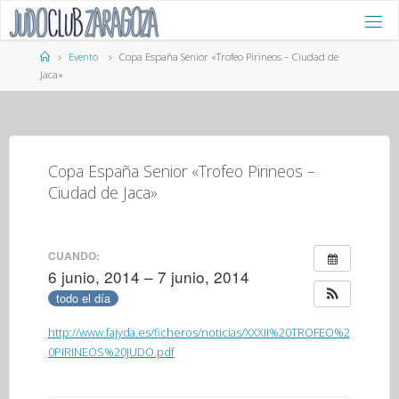
Saltar
al
contenido
Página
Evento
Copa España Senior «Trofeo Pirineos – Ciudad de
de
Jaca»
Inicio
Copa España Senior «Trofeo Pirineos –
Ciudad de Jaca»
CUANDO:
6 junio, 2014 – 7 junio, 2014
todo el día
http://www.fajyda.es/ficheros/noticias/XXXII%20TROFEO%2
0PIRINEOS%20JUDO.pdf