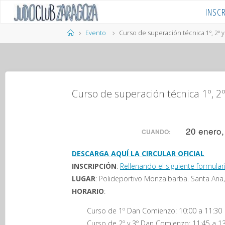
Saltar
INSC
al
contenido
Página
Evento
Curso de superación técnica 1º, 2º y 
de
Inicio
Curso de superación técnica 1º, 2º
20 enero,
CUANDO:
DESCARGA AQUÍ LA CIRCULAR OFICIAL
INSCRIPCIÓN
:
Rellenando el siguiente formular
LUGAR
: Polideportivo Monzalbarba. Santa An
HORARIO
:
Curso de 1º Dan Comienzo: 10:00 a 11:30
Curso de 2º y 3º Dan Comienzo: 11:45 a 1