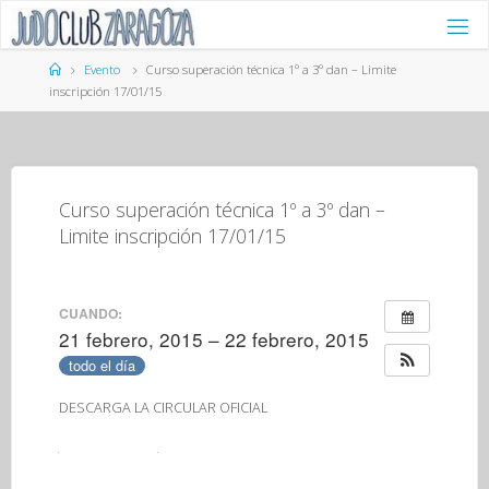
Saltar
al
contenido
Página
Evento
Curso superación técnica 1º a 3º dan – Limite
de
inscripción 17/01/15
Inicio
Curso superación técnica 1º a 3º dan –
Limite inscripción 17/01/15
CUANDO:
21 febrero, 2015 – 22 febrero, 2015
todo el día
DESCARGA LA CIRCULAR OFICIAL
1º CST 2015.pdf