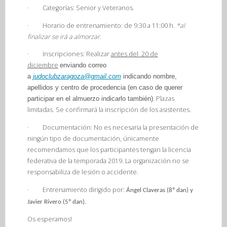
·
Categorías:
Senior y Veteranos.
·
Horario de entrenamiento:
de 9:30 a 11:00 h.
*al
finalizar se irá a almorzar.
·
Inscripciones:
Reali
zar
antes del 20 de
diciembre
enviando correo
a
judoclubzaragoza@gmail.com
indicando nombre,
apellidos y centro de procedencia (en caso de querer
. Plazas
participar en el almuerzo indicarlo también)
limitadas. Se confirmará la inscripción de los asistentes.
·
Documentación:
No es necesaria la presentación de
ningún tipo de documentación, únicamente
recomendamos que los participantes tengan la licencia
federativa de la temporada 2019. La organización no se
responsabiliza de lesión o accidente.
·
Entrenamiento dirigido por:
Ángel Claveras (8º dan) y
Javier Rivero (5º dan).
Os esperamos!