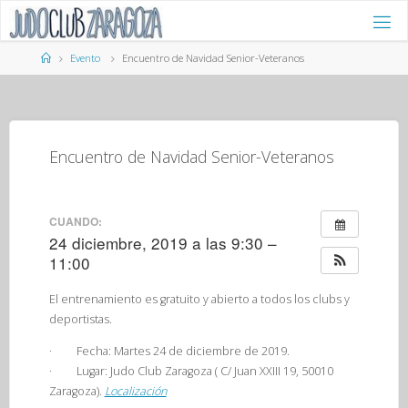
Saltar
al
contenido
Página
Evento
Encuentro de Navidad Senior-Veteranos
de
Inicio
Encuentro de Navidad Senior-Veteranos
CUANDO:
24 diciembre, 2019 a las 9:30 –
11:00
El entrenamiento es gratuito y abierto a todos los clubs y
deportistas.
·
Fecha:
Martes 24 de diciembre de 2019.
·
Lugar:
Judo Club Zaragoza ( C/ Juan XXIII 19, 50010
Zaragoza).
Localización