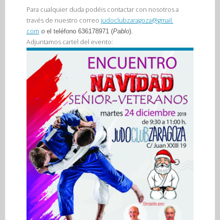
Para cualquier duda podéis contactar con nosotros a
través de nuestro correo
judoclubzaragoza@gmail.
com
o
el teléfono 636178971 (
Pablo
).
Adjuntamos cartel del evento: