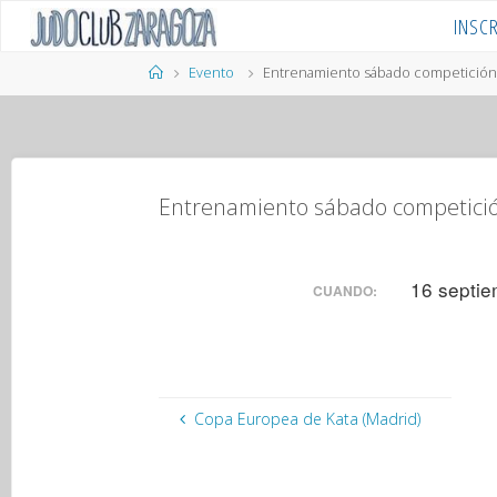
Saltar
INSC
al
contenido
Página
Evento
Entrenamiento sábado competició
de
Inicio
Entrenamiento sábado competici
16 septie
CUANDO:
Copa Europea de Kata (Madrid)