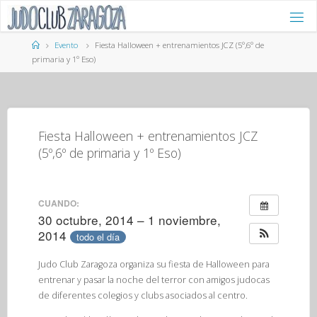
Saltar
al
contenido
Página
Evento
Fiesta Halloween + entrenamientos JCZ (5º,6º de
de
primaria y 1º Eso)
Inicio
Fiesta Halloween + entrenamientos JCZ
(5º,6º de primaria y 1º Eso)
CUANDO:
30 octubre, 2014 – 1 noviembre,
2014
todo el día
Judo Club Zaragoza organiza su fiesta de Halloween para
entrenar y pasar la noche del terror con amigos judocas
de diferentes colegios y clubs asociados al centro.