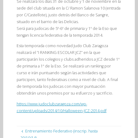
Se realizará los días 31 de octubre y 1 de noviembre en la
sede del club situada en la C/ Ramon Salanova 10 (entrada
por C/Castellote), justo detrás del Banco de Sangre,
situado en el barrio de las Delicias.
Será para judocas de 5º-6º de primaria y 1º de la Eso que
tengan licencia federativa de la temporada 2014.
Esta temporada como novedad Judo Club Zaragoza
realizará el “I RANKING ESCOLAR JCZ” en la que
participarán los colegios y clubs adheridos a JCZ desde 1º
de primaria a 1º de la Eso. Se realizará un ranking por
curso e irán puntuando según las actividades que
participen, tanto federativas como a nivel de club. A final
de temporada los judocas con mayor puntuación
obtendrán unos premios por su esfuerzo y sacrificio.
https://www.judoclubzaragoza.com/wp-
content/uploads/2014/10/Halloween-JCZ-2014.pdf
Entrenamiento Federativo (inscrip. hasta
20/10/14)