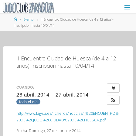
Saltar
al
contenido
Página
Evento
II Encuentro Ciudad de Huesca (de 4 a 12 años)-
de
Inscripcion hasta 10/04/14
Inicio
II Encuentro Ciudad de Huesca (de 4 a 12
años)-Inscripcion hasta 10/04/14
CUANDO:
26 abril, 2014 – 27 abril, 2014
todo el día
http://www.fajyda.es/ficheros/noticias/II%20ENCUENTRO%
20DE%20JUDO%20CIUDAD%20DE%20HUESCA.pdf
Fecha: Domingo, 27 de abril de 2014.