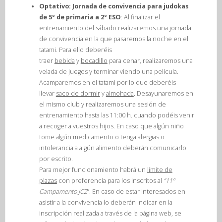
Optativo: Jornada de convivencia para judokas
de 5º de primaria a 2º ESO
: Al finalizar el
entrenamiento del sábado realizaremos una jornada
de convivencia en la que pasaremos la noche en el
tatami. Para ello deberéis
traer
bebida
y
bocadillo
para cenar, realizaremos una
velada de juegos y terminar viendo una película.
Acamparemos en el tatami por lo que deberéis
llevar
saco de dormir
y
almohada
. Desayunaremos en
el mismo club y realizaremos una sesión de
entrenamiento hasta las 11:00 h. cuando podéis venir
a recoger a vuestros hijos. En caso que algún niño
tome algún medicamento o tenga alergias o
intolerancia a algún alimento deberán comunicarlo
por escrito.
Para mejor funcionamiento habrá un
límite de
plazas
con preferencia para los inscritos al
“11º
Campamento JCZ
”. En caso de estar interesados en
asistir a la convivencia lo deberán indicar en la
inscripción realizada a través de la página web, se