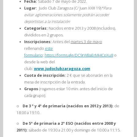
Fecha:
Sábado 7 de mayo de 2022.
Lugar:
Judo Club Zaragoza (C/ Juan XXIII 19)
*
Para
evitar aglomeraciones s
olamente podrán acceder
deportistas a la instalación
Categorías:
Nacidos entre 2013 y 2008 (incluidos),
divididos en 2 grupos.
Inscripciones:
Antes del
martes 3 de mayo
rellenando
este
formulario
:
https://forms.gle/DC9rWBaErMj4CpXu8
o
desde la web del
club:
www.judoclubzaragoza.com
Cuota de inscripción:
2 € que se abonarán en la
mesa de inscripción de la entrada.
Grupos
(rogamos estar 10 min. antes del inicio de
cada grupo):
o
De 3 º y 4º de primaria (nacidos en 2012 y 2013):
de
18:00 a 19:10.
o
De 5º de primaria a 2º ESO (nacidos entre 2008 y
2011):
sábado de 19:30 a 21:00 y domingo de 10:00 a 11:15.