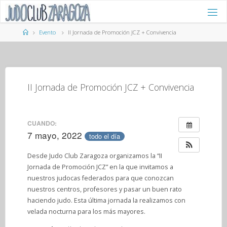
Saltar
al
contenido
Página
Evento
II Jornada de Promoción JCZ + Convivencia
de
Inicio
II Jornada de Promoción JCZ + Convivencia
CUANDO:
7 mayo, 2022
todo el día
Desde Judo Club Zaragoza organizamos la “II
Jornada de Promoción JCZ” en la que invitamos a
nuestros judocas federados para que conozcan
nuestros centros, profesores y pasar un buen rato
haciendo judo. Esta última jornada la realizamos con
velada nocturna para los más mayores.