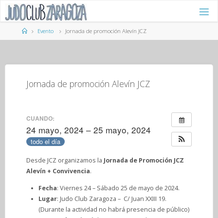
Saltar
al
contenido
Página
Evento
Jornada de promoción Alevín JCZ
de
Inicio
Jornada de promoción Alevín JCZ
CUANDO:
24 mayo, 2024 – 25 mayo, 2024
todo el día
Desde JCZ organizamos la
Jornada de Promoción JCZ
Alevín + Convivencia
.
Fecha
: Viernes 24 – Sábado 25 de mayo de 2024.
Lugar
: Judo Club Zaragoza – C/ Juan XXIII 19.
(Durante la actividad no habrá presencia de público)