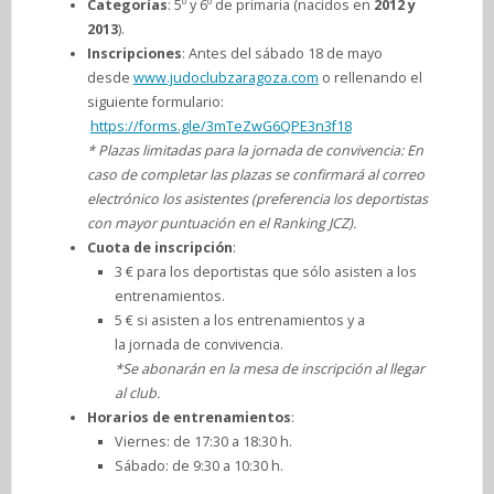
Categorías
: 5º y 6º de primaria (nacidos en
2012 y
2013
).
Inscripciones
: Antes del sábado 18 de mayo
desde
www.judoclubzaragoza.com
o rellenando el
siguiente formulario:
https://forms.gle/3mTeZwG6QPE3n3f18
* Plazas limitadas para la jornada de convivencia: En
caso de completar las plazas se confirmará al correo
electrónico los asistentes (preferencia los deportistas
con mayor puntuación en el Ranking JCZ).
Cuota de inscripción
:
3 € para los deportistas que sólo asisten a los
entrenamientos.
5 € si asisten a los entrenamientos y a
la jornada de convivencia.
*Se abonarán en la mesa de inscripción al llegar
al club.
Horarios de entrenamientos
:
Viernes: de 17:30 a 18:30 h.
Sábado: de 9:30 a 10:30 h.