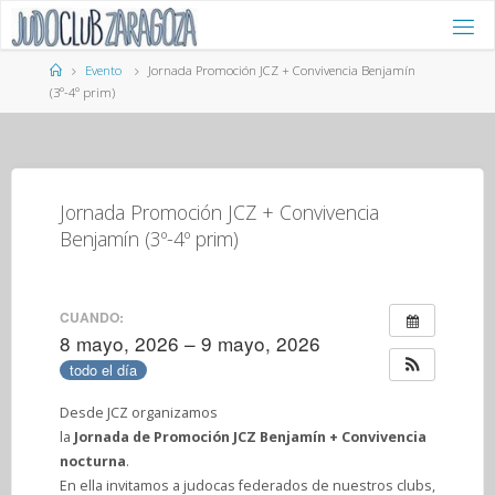
Saltar
al
contenido
Página
Evento
Jornada Promoción JCZ + Convivencia Benjamín
de
(3º-4º prim)
Inicio
Jornada Promoción JCZ + Convivencia
Benjamín (3º-4º prim)
CUANDO:
8 mayo, 2026 – 9 mayo, 2026
todo el día
Desde JCZ organizamos
la
Jornada de Promoción JCZ Benjamín + Convivencia
nocturna
.
En ella invitamos a judocas federados de nuestros clubs,