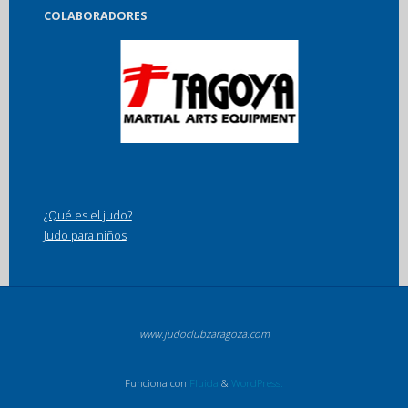
COLABORADORES
¿Qué es el judo?
Judo para niños
www.judoclubzaragoza.com
Funciona con
Fluida
&
WordPress.