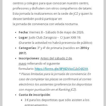
centros y colegios para que conozcan nuestro centro,
profesores y disfruten con otros compañeros de tatami.
Esta jornada la realizaremos en la sede de JCZ y quien lo
desee también podrá participar en
la jornada de convivencia con velada nocturna.
Fecha
: Viernes 8 – Sábado 9 de mayo de 2026.
Lugar
: Judo Club Zaragoza – C/ Juan XXIII 19.
(Durante la actividad no habrá presencia de público)
Categorías
: 3º y 4º de primaria (nacidos en
2016 y
2017
).
Inscripciones
:
Antes del sábado 2 de
mayo
rellenando el siguiente
formulario:
https://forms.gle/8PJ6DViioCLbQdGYA
* Plazas limitadas para la jornada de convivencia: En
caso de completar las plazas se confirmará al correo
electrónico los asistentes (preferencia los deportistas
con mayor puntuación en el Ranking JCZ).
Cuota de inscripción
:
3 € para los deportistas que sólo asisten a los
entrenamientos.