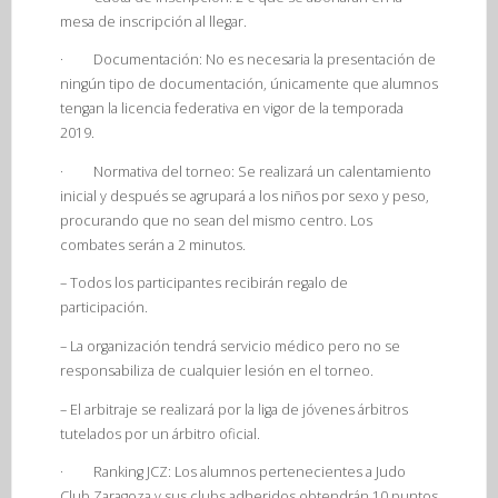
mesa de inscripción al llegar.
·
Documentación:
No es necesaria la presentación de
ningún tipo de documentación, únicamente que alumnos
tengan la licencia federativa en vigor de la temporada
2019.
·
Normativa del torneo:
Se realizará un calentamiento
inicial y después se agrupará a los niños por sexo y peso,
procurando que no sean del mismo centro.
Los
combates serán a 2 minutos.
– Todos los participantes recibirán regalo de
participación.
– La organización tendrá servicio médico pero no se
responsabiliza de cualquier lesión en el torneo.
– El arbitraje se realizará por la liga de jóvenes árbitros
tutelados por un árbitro oficial.
·
Ranking JCZ:
Los alumnos pertenecientes a Judo
Club Zaragoza y sus clubs adheridos obtendrán 10 puntos