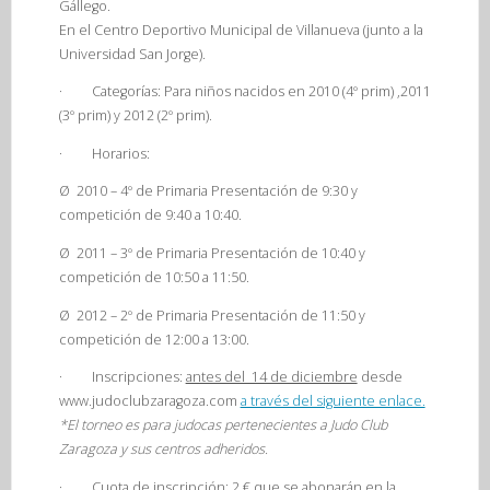
Gállego.
En el Centro Deportivo Municipal de Villanueva (junto a la
Universidad San Jorge).
·
Categorías:
Para niños nacidos en 2010 (4º prim) ,2011
(3º prim) y 2012 (2º prim).
·
Horarios:
Ø
2010 – 4º de Primaria
Presentación de
9:30
y
competición de 9:40 a 10:40.
Ø
2011 – 3º de Primaria
Presentación de
10:40
y
competición de 10:50 a 11:50.
Ø
2012 – 2º de Primaria
Presentación de
11:50
y
competición de 12:00 a 13:00.
·
Inscripciones:
antes del 14 de diciembre
desde
www.judoclubzaragoza.com
a través del siguiente enlace.
*El torneo es para judocas pertenecientes a Judo Club
Zaragoza y sus centros adheridos.
·
Cuota de inscripción:
2 € que se abonarán en la