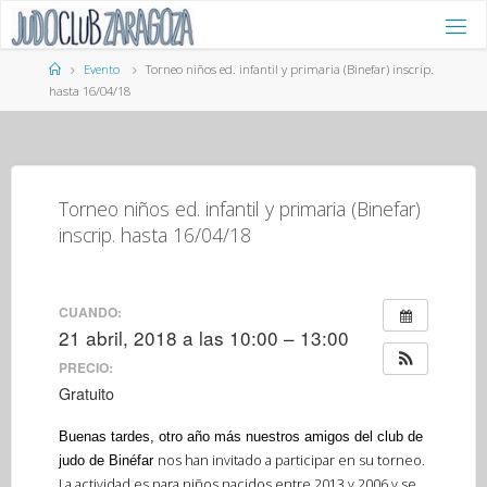
Saltar
al
contenido
Página
Evento
Torneo niños ed. infantil y primaria (Binefar) inscrip.
de
hasta 16/04/18
Inicio
Torneo niños ed. infantil y primaria (Binefar)
inscrip. hasta 16/04/18
CUANDO:
21 abril, 2018 a las 10:00 – 13:00
PRECIO:
Gratuito
Buenas tardes, otro año más nuestros amigos del club de
nos han invitado a participar en su torneo.
judo de
Binéfar
La actividad es para niños nacidos entre 2013 y 2006 y se