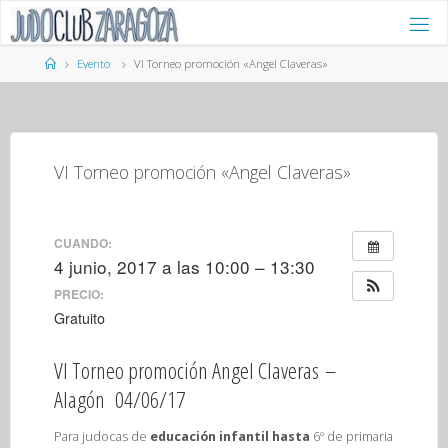
Saltar
al
contenido
Página
Evento
VI Torneo promoción «Angel Claveras»
de
Inicio
VI Torneo promoción «Angel Claveras»
CUANDO:
4 junio, 2017 a las 10:00 – 13:30
PRECIO:
Gratuito
VI Torneo promoción Angel Claveras –
Alagón 04/06/17
Para judocas de
educación infantil hasta
6º de primaria