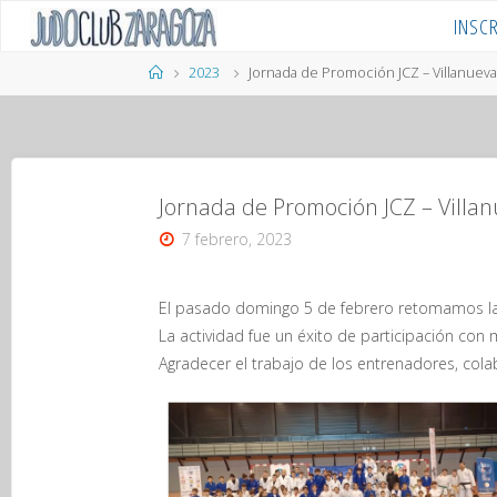
Saltar
INSC
al
contenido
Página
2023
Jornada de Promoción JCZ – Villanueva
de
Inicio
Jornada de Promoción JCZ – Villa
7 febrero, 2023
El pasado domingo 5 de febrero retomamos las
La actividad fue un éxito de participación con
Agradecer el trabajo de los entrenadores, cola