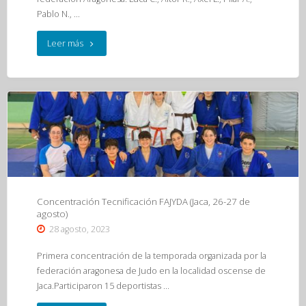
Pablo N., …
"Concentración
Leer más
CAR
Murcia
(Los
Alcázares,
24-
27
Concentración Tecnificación FAJYDA (Jaca, 26-27 de
agosto)
de
28 agosto, 2023
agosto)"
Primera concentración de la temporada organizada por la
federación aragonesa de Judo en la localidad oscense de
Jaca.Participaron 15 deportistas …