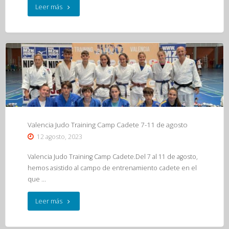
"Concentración
Leer más
Tecnificación
FAJYDA
(Jaca,
26-
27
de
Valencia Judo Training Camp Cadete 7-11 de agosto
12 agosto, 2023
agosto)"
Valencia Judo Training Camp Cadete.Del 7 al 11 de agosto,
hemos asistido al campo de entrenamiento cadete en el
que …
"Valencia
Leer más
Judo