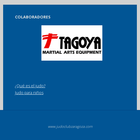
Training
COLABORADORES
Camp
Cadete
7-
11
de
agosto"
¿Qué es el judo?
Judo para niños
www.judoclubzaragoza.com