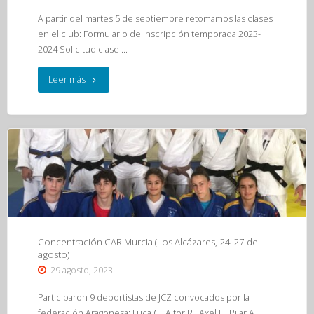
A partir del martes 5 de septiembre retomamos las clases
en el club: Formulario de inscripción temporada 2023-
2024 Solicitud clase …
"Comenzamos
Leer más
temporada
2023-
2024"
Concentración CAR Murcia (Los Alcázares, 24-27 de
agosto)
29 agosto, 2023
Participaron 9 deportistas de JCZ convocados por la
federación Aragonesa: Luca C., Aitor R., Axel L., Pilar A.,