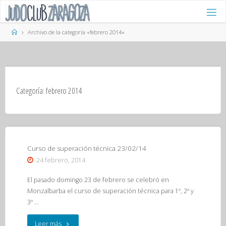
Saltar
al
contenido
Página
Archivo de la categoría «febrero 2014»
de
Inicio
Categoría:
febrero 2014
Curso de superación técnica 23/02/14
24 febrero, 2014
El pasado domingo 23 de febrero se celebró en
Monzalbarba el curso de superación técnica para 1º, 2º y
3º …
"Curso
Leer más