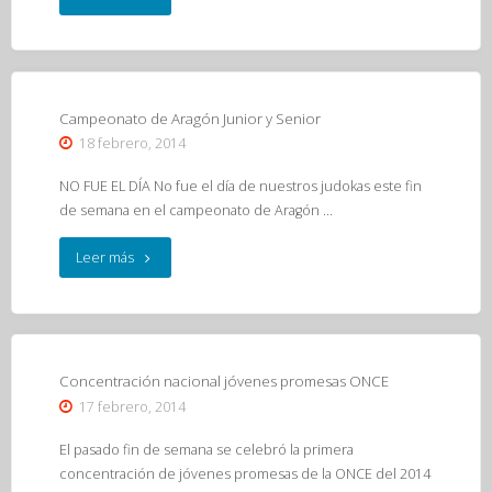
de
superación
técnica
Campeonato de Aragón Junior y Senior
18 febrero, 2014
23/02/14"
NO FUE EL DÍA No fue el día de nuestros judokas este fin
de semana en el campeonato de Aragón …
"Campeonato
Leer más
de
Aragón
Junior
Concentración nacional jóvenes promesas ONCE
17 febrero, 2014
y
El pasado fin de semana se celebró la primera
Senior"
concentración de jóvenes promesas de la ONCE del 2014