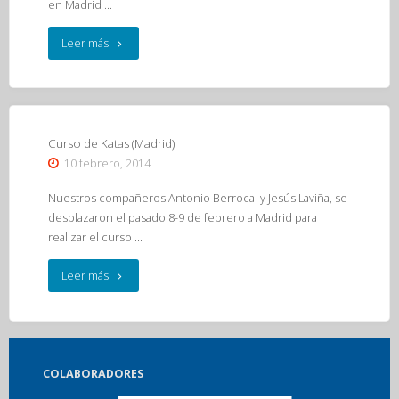
en Madrid …
"Concentración
Leer más
nacional
jóvenes
promesas
Curso de Katas (Madrid)
10 febrero, 2014
ONCE"
Nuestros compañeros Antonio Berrocal y Jesús Laviña, se
desplazaron el pasado 8-9 de febrero a Madrid para
realizar el curso …
"Curso
Leer más
de
Katas
COLABORADORES
(Madrid)"