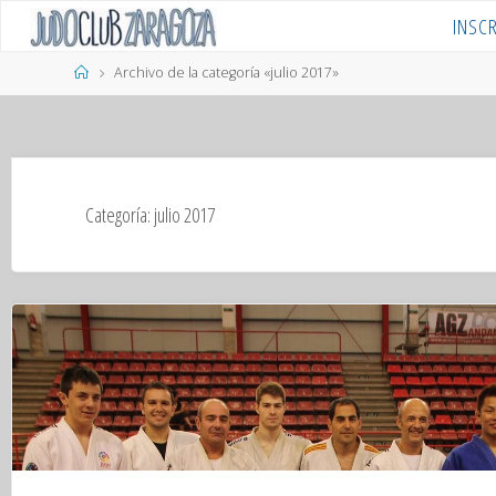
Saltar
INSC
al
contenido
Página
Archivo de la categoría «julio 2017»
de
Inicio
Categoría:
julio 2017