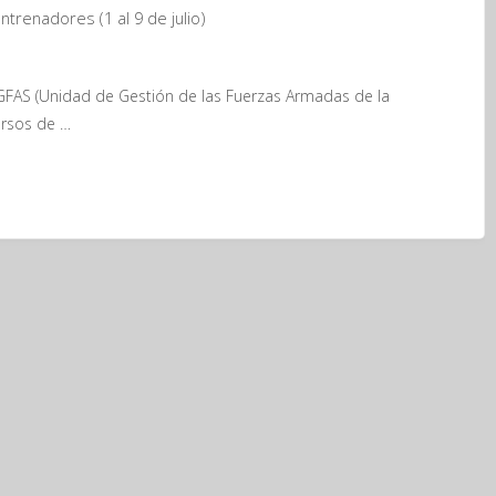
ntrenadores (1 al 9 de julio)
 UGFAS (Unidad de Gestión de las Fuerzas Armadas de la
ursos de …
res