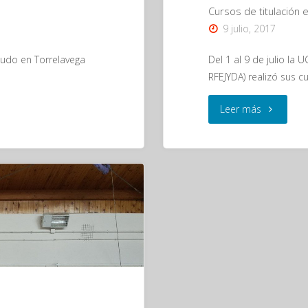
Cursos de titulación e
9 julio, 2017
judo en Torrelavega
Del 1 al 9 de julio la
RFEJYDA) realizó sus c
"Cursos
Leer más
de
titulación
entrenado
(1
al
9