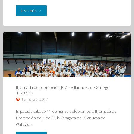
"Curso
Leer más
de
superación
técnica
12/03/17"
II Jornada de promoción JCZ – Villanueva de Gallego
11/03/17
12 marzo, 2017
El pasado sábado 11 de marzo celebramos la II Jornada de
Promoción de Judo Club Zaragoza en Villanueva de
Gállego …