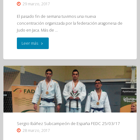
29 marzo, 2017
El pasado fin de semana tuvimos una nueva
concentración organizada por la federación aragonesa de
Judo en Jaca. Más de …
"Concentración
Leer más
Fajyda
25-
26
de
marzo
(Jaca)"
Sergio Ibáñez Subcampeón de España FEDC 25/03/17
28 marzo, 2017