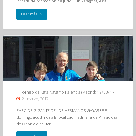
Jornada de promoción de Judo Club Zaragoza, esta …
"III
Leer más
Jornada
de
promoción
JCZ
–
Colegio
III Torneo de Kata Navarro Palencia (Madrid) 19/03/17
Británico
21 marzo, 2017
25/03/17"
PASO DE GIGANTE DE LOS HERMANOS GAYARRE El
domingo acudimos a la localidad madrileña de Villaviciosa
de Odón a disputar …