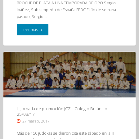
BROCHE DE PLATA A UNA TEMPORADA DE ORO Sergio
Ibáñez, Subcampeón de España FEDC El fin de semana
pasado, Sergio …
"Sergio
Leer más
Ibáñez
Subcampeón
de
España
FEDC
25/03/17"
III Jornada de promoción JCZ – Colegio Británico
25/03/17
27 marzo, 2017
Más de 150 judokas se dieron cita este sábado en la III