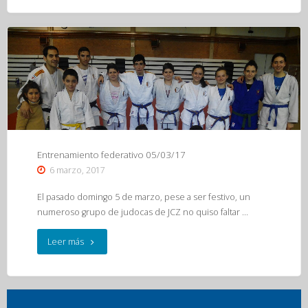
España
Junior
11/03/17"
Entrenamiento federativo 05/03/17
6 marzo, 2017
El pasado domingo 5 de marzo, pese a ser festivo, un
numeroso grupo de judocas de JCZ no quiso faltar …
"Entrenamiento
Leer más
federativo
05/03/17"