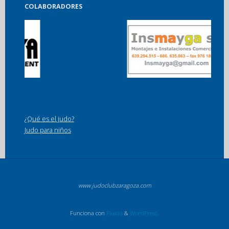
COLABORADORES
¿Qué es el judo?
Judo para niños
www.judoclubzaragoza.com
Funciona con
Fluida
&
WordPress.