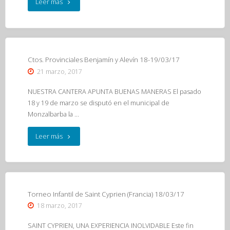
"III
Leer más
Torneo
de
Kata
Ctos. Provinciales Benjamín y Alevín 18-19/03/17
21 marzo, 2017
Navarro
NUESTRA CANTERA APUNTA BUENAS MANERAS El pasado
Palencia
18 y 19 de marzo se disputó en el municipal de
Monzalbarba la …
(Madrid)
19/03/17"
"Ctos.
Leer más
Provinciales
Benjamín
y
Torneo Infantil de Saint Cyprien (Francia) 18/03/17
18 marzo, 2017
Alevín
SAINT CYPRIEN, UNA EXPERIENCIA INOLVIDABLE Este fin