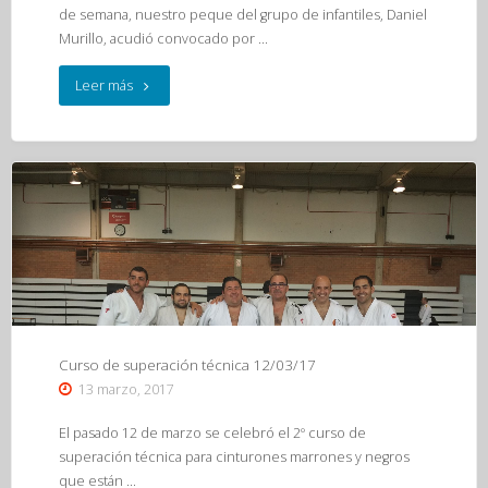
18-
de semana, nuestro peque del grupo de infantiles, Daniel
Murillo, acudió convocado por …
19/03/17"
"Torneo
Leer más
Infantil
de
Saint
Cyprien
(Francia)
18/03/17"
Curso de superación técnica 12/03/17
13 marzo, 2017
El pasado 12 de marzo se celebró el 2º curso de
superación técnica para cinturones marrones y negros
que están …