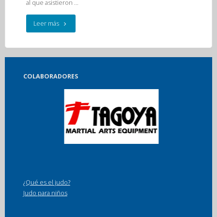
al que asistieron …
"Entrenamiento
Leer más
federativo
25/10/14"
COLABORADORES
¿Qué es el judo?
Judo para niños