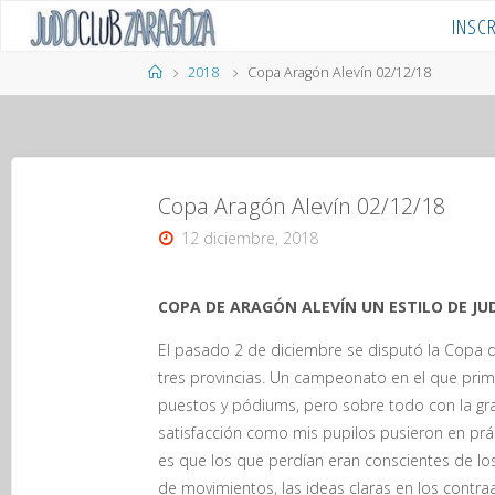
Saltar
INSC
al
contenido
Página
2018
Copa Aragón Alevín 02/12/18
de
Inicio
Copa Aragón Alevín 02/12/18
12 diciembre, 2018
COPA DE ARAGÓN ALEVÍN UN ESTILO DE J
El pasado 2 de diciembre se disputó la Copa de
tres provincias. Un campeonato en el que prim
puestos y pódiums, pero sobre todo con la gra
satisfacción como mis pupilos pusieron en prá
es que los que perdían eran conscientes de los
de movimientos, las ideas claras en los contra