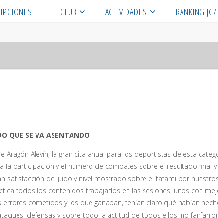
RIPCIONES
CLUB
ACTIVIDADES
RANKING JCZ
UDO QUE SE VA ASENTANDO
 Aragón Alevín, la gran cita anual para los deportistas de esta cate
a la participación y el número de combates sobre el resultado final
n satisfacción del judo y nivel mostrado sobre el tatami por nuestro
ctica todos los contenidos trabajados en las sesiones, unos con mej
 errores cometidos y los que ganaban, tenían claro qué habían hecho
ataques, defensas y sobre todo la actitud de todos ellos, no fanfarr