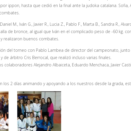
 ippon, hasta que cedió en la final ante la judoka catalana. Sofia, A
 combates.
iel M., Iván G., Javier R., Lucia Z., Pablo F., Marta B., Sandra R., Alvar
dalla de bronce, al igual que Iván en el complicado peso de -60 kg. c
 y realizaron buenos combates.
ión del torneo con Pablo Lambea de director del campeonato, junto a 
 y de árbitro Cris Berrocal, que realizó incluso varias finales.
los colaboradores Alejandro Albaiceta, Eduardo Menchaca, Javier Casti
n los 2 días animando y apoyando a los nuestros desde la grada, est