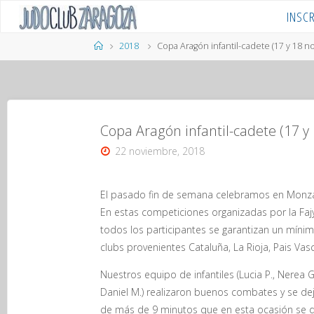
Saltar
INSC
al
contenido
Página
2018
Copa Aragón infantil-cadete (17 y 18 
de
Inicio
Copa Aragón infantil-cadete (17 y
22 noviembre, 2018
El pasado fin de semana celebramos en Monzalb
En estas competiciones organizadas por la Faj
todos los participantes se garantizan un míni
clubs provenientes Cataluña, La Rioja, Pais Vas
Nuestros equipo de infantiles (Lucia P., Nerea G.,
Daniel M.) realizaron buenos combates y se deja
de más de 9 minutos que en esta ocasión se dec