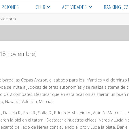
RIPCIONES
CLUB
ACTIVIDADES
RANKING JCZ
noviembre)
 18 noviembre)
arba las Copas Aragón, el sábado para los infantiles y el domingo 
yda se invita a judokas de otras autonomías y se realiza sistema de 
mo de 2 combates. Destacar que en esta ocasión asistieron un buen 
co, Navarra, Valencia, Murcia…
 Daniela R., Eros R., Sofia D., Eduardo M., Leire A., Arán A., Marcos L.,
ron la piel en el tatami. Destacar a nuestras chicas, Nerea y Lucia h
antó del lado de Nerea consiguiendo el oro y Lucia la plata. Daniela