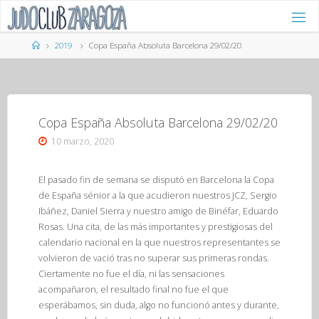
Saltar
al
contenido
Página
2019
Copa España Absoluta Barcelona 29/02/20
de
Inicio
Copa España Absoluta Barcelona 29/02/20
10 marzo, 2020
El pasado fin de semana se disputó en Barcelona la Copa
de España sénior a la que acudieron nuestros JCZ, Sergio
Ibáñez, Daniel Sierra y nuestro amigo de Binéfar, Eduardo
Rosas. Una cita, de las más importantes y prestigiosas del
calendario nacional en la que nuestros representantes se
volvieron de vació tras no superar sus primeras rondas.
Ciertamente no fue el día, ni las sensaciones
acompañaron, el resultado final no fue el que
esperábamos, sin duda, algo no funcionó antes y durante,