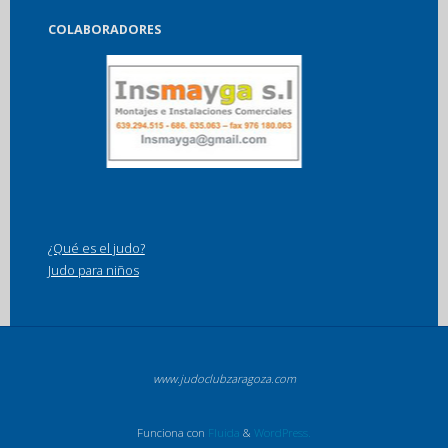
COLABORADORES
¿Qué es el judo?
Judo para niños
www.judoclubzaragoza.com
Funciona con
Fluida
&
WordPress.