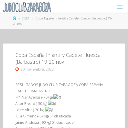
Saltar
al
contenido
Página
2022
Copa España Infantil y Cadete Huesca (Barbastro) 19-
de
20 nov
Inicio
Copa España Infantil y Cadete Huesca
(Barbastro) 19-20 nov
20 noviembre, 2022
RESULTADOS JUDO CLUB ZARAGOZA COPA ESPAÑA
CADETE BARBASTRO
Mª Pilar Ayensa (-70 kg)
Aitor Rivero (-50 kg)
Leire Alias (-70 kg)
Julia Gimeno (-57 kg) 5° clasificada
Jaime Anduiza (-90 kg) 5° clasificado